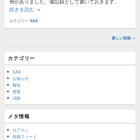
例がありました。備忘録として書いておきます。
SAS University Editionのインストール
続きを読む
→
カテゴリー:
SAS
投
新しい投稿
→
稿
ナ
メ
ビ
カテゴリー
イ
ゲ
ン
ー
サ
SAS
イ
シ
お知らせ
ド
ョ
報告
バ
ン
授業
ー
活動
ウ
ィ
ジ
メタ情報
ェ
ッ
ト
ログイン
エ
投稿フィード
リ