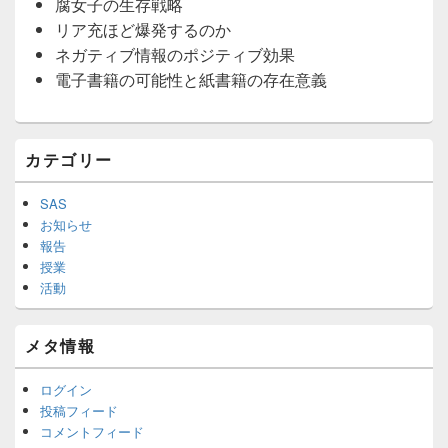
腐女子の生存戦略
リア充ほど爆発するのか
ネガティブ情報のポジティブ効果
電子書籍の可能性と紙書籍の存在意義
メ
カテゴリー
イ
ン
サ
SAS
イ
お知らせ
ド
報告
バ
授業
ー
活動
ウ
ィ
ジ
メタ情報
ェ
ッ
ト
ログイン
エ
投稿フィード
リ
コメントフィード
ア