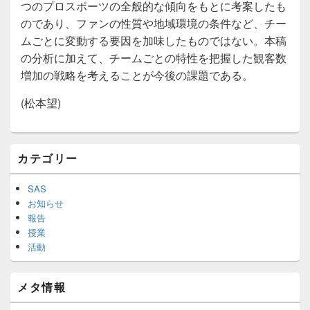
つのプロスポーツの全般的な傾向をもとに考案したも
のであり、ファンの性質や地域環境の条件など、チー
ムごとに変動する要因を加味したものではない。本稿
の分析に加えて、チームごとの特性を把握した観客数
増加の戦略を考えることが今後の課題である。
(松本望)
メ
カテゴリー
イ
ン
サ
SAS
イ
お知らせ
ド
報告
バ
授業
ー
活動
ウ
ィ
ジ
メタ情報
ェ
ッ