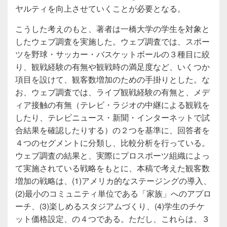
ヤルティを向上させていくことが必要となる。
こうした考えのもと、著者は一橋大学の学生を対象と
したウェブ調査を実施した。ウェブ調査では、スポー
ツを野球・サッカー・バスケットボールの３種目に絞
り、観戦経験の有無や観戦時の満足度など、いくつか
項目を設けて、観客数増加のための手掛りとした。な
お、ウェブ調査では、ライブ観戦経験の有無と、メデ
ィア接触の有無（テレビ・ラジオの中継による観戦を
したり、テレビニュース・新聞・インターネットで試
合結果を確認したりする）の２つを基準に、回答者を
４つのセグメントに分類し、比較分析を行っている。
ウェブ調査の結果と、実際にプロスポーツ組織によっ
て実施されている戦略をもとに、本稿で考えた観客数
増加の戦略は、(1)アメリカ的なステージングの導入、
(2)最小のコミュニティ単位である「家族」へのアプロ
ーチ、(3)楽しめるスタジアムづくり、(4)学生のチケ
ット価格設定、の４つである。ただし、これらは、３