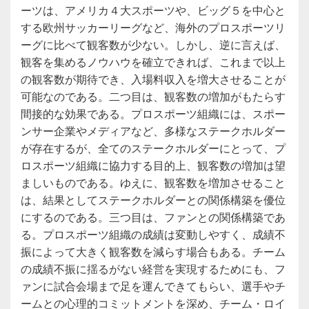
ーツは、アメリカ４大スポーツや、ビッグ５を中心と
する欧州サッカーリーグなど、海外のプロスポーツリ
ーグに比べて観客数が少ない。しかし、逆に言えば、
観客を集めるノウハウを確立できれば、これまで以上
の観客数が期待でき、入場料収入を増大させることが
可能なのである。二つ目は、観客数の増加がもたらす
間接的な効果である。プロスポーツ組織には、スポー
ンサー企業やメディアなど、多様なステークホルダー
が存在するが、全てのステークホルダーにとって、プ
ロスポーツ組織に協力する目的上、観客数の増加は望
ましいものである。ゆえに、観客数を増加させること
は、結果としてステークホルダーとの関係構築を優位
にするのである。三つ目は、ファンとの関係構築であ
る。プロスポーツ組織の成績は変動しやすく、成績不
振によって大きく観客数を減らす場合もある。チーム
の成績不振に揺るがない経営を実現するためにも、フ
ァンに試合会場まで足を運んできてもらい、選手やチ
ームとの心理的コミットメントを深め、チーム・ロイ