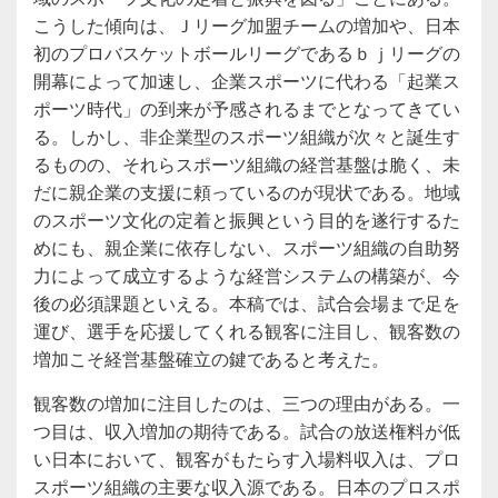
こうした傾向は、Ｊリーグ加盟チームの増加や、日本
初のプロバスケットボールリーグであるｂｊリーグの
開幕によって加速し、企業スポーツに代わる「起業ス
ポーツ時代」の到来が予感されるまでとなってきてい
る。しかし、非企業型のスポーツ組織が次々と誕生す
るものの、それらスポーツ組織の経営基盤は脆く、未
だに親企業の支援に頼っているのが現状である。地域
のスポーツ文化の定着と振興という目的を遂行するた
めにも、親企業に依存しない、スポーツ組織の自助努
力によって成立するような経営システムの構築が、今
後の必須課題といえる。本稿では、試合会場まで足を
運び、選手を応援してくれる観客に注目し、観客数の
増加こそ経営基盤確立の鍵であると考えた。
観客数の増加に注目したのは、三つの理由がある。一
つ目は、収入増加の期待である。試合の放送権料が低
い日本において、観客がもたらす入場料収入は、プロ
スポーツ組織の主要な収入源である。日本のプロスポ