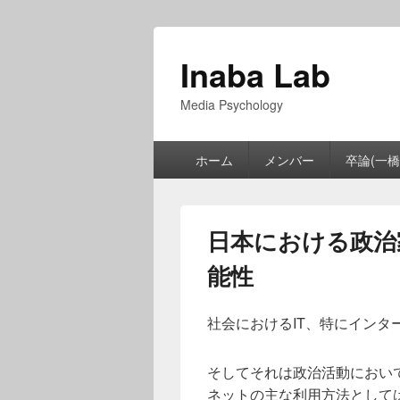
Inaba Lab
Media Psychology
メ
ホーム
メンバー
卒論(一橋
イ
ン
メ
ニ
日本における政治
ュ
ー
能性
社会におけるIT、特にインタ
そしてそれは政治活動におい
ネットの主な利用方法として