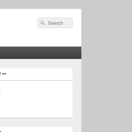
検
検
索:
索
リー
せ