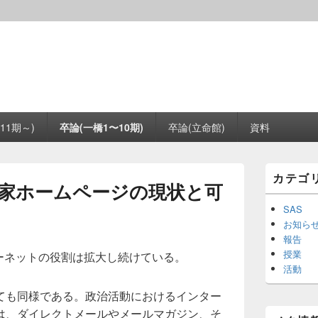
11期～)
卒論(一橋1〜10期)
卒論(立命館)
資料
メ
カテゴ
イ
家ホームページの現状と可
ン
サ
SAS
イ
お知ら
ド
報告
バ
授業
ーネットの役割は拡大し続けている。
ー
活動
ウ
ィ
ても同様である。政治活動におけるインター
ジ
ェ
は、ダイレクトメールやメールマガジン、そ