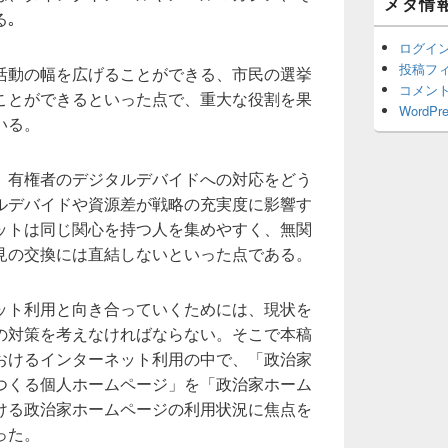
メタ情
ッ
る｡
ト
エ
ログイ
リ
投稿フ
活動の幅を広げることができる、市民の選挙
ア
コメン
ことができるといった点で、重大な役割を果
WordPre
いる。
。有権者のデジタルデバイドへの対応をどう
ルデバイドや資源差が戦略の充実度に影響す
ットは同じ関心を持つ人を集めやすく、無関
見の交換には直結しないといった点である。
ット利用と向き合っていくためには、現状を
の対策を考えなければならない。そこで本稿
おけるインターネット利用の中で、「政治家
つくる個人ホームページ」を「政治家ホーム
ける政治家ホームページの利用状況に焦点を
った。