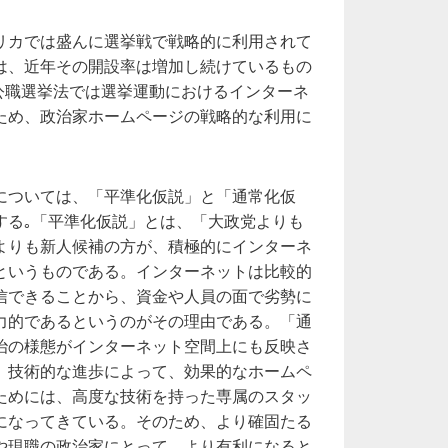
リカでは盛んに選挙戦で戦略的に利用されて
は、近年その開設率は増加し続けているもの
の公職選挙法では選挙運動におけるインターネ
ため、政治家ホームページの戦略的な利用に
。
については、「平準化仮説」と「通常化仮
する｡「平準化仮説」とは、「大政党よりも
よりも新人候補の方が、積極的にインターネ
というものである。インターネットは比較的
信できることから、資金や人員の面で劣勢に
力的であるというのがその理由である。「通
治の様態がインターネット空間上にも反映さ
。技術的な進歩によって、効果的なホームペ
ためには、高度な技術を持った専属のスタッ
になってきている。そのため、より確固たる
や現職の政治家にとって、より有利になると