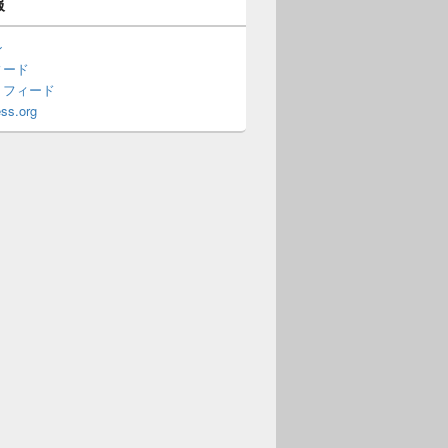
報
ン
ィード
トフィード
ss.org