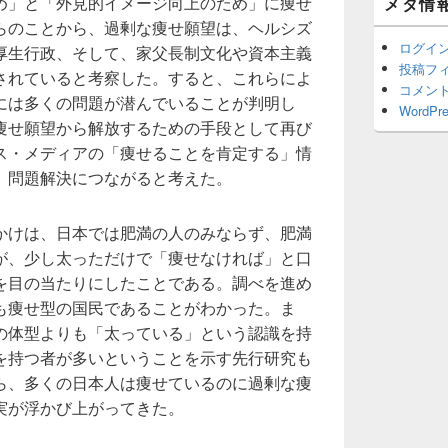
め」と「外見的イメージ向上のため」に痩せ
メタ情
ッ
ト
らのことから、過剰な痩せ願望は、ヘルシズ
エ
ログイ
厚生行政、そして、家父長制文化や資本主義
リ
投稿フ
されていると考察した。すると、これらによ
ア
コメン
には多くの問題が潜んでいることが判明し
WordPre
痩せ願望から解放するための手段として再び
ス・メディアの「痩せることを肯定する」情
、問題解決につながると考えた。
かけは、日本では肥満の人のみならず、肥満
が、少し太っただけで「痩せなければ」と口
を目の当たりにしたことである。調べを進め
も痩せ型の国民であることがわかった。ま
の体型よりも「太っている」という認識を持
を持つ者が多いということを示す先行研究も
ら、多くの日本人は痩せているのに過剰な痩
実が浮かび上がってきた。