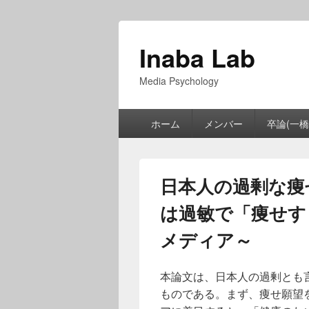
Inaba Lab
Media Psychology
メ
ホーム
メンバー
卒論(一橋
イ
ン
メ
ニ
日本人の過剰な痩
ュ
ー
は過敏で「痩せす
メディア～
本論文は、日本人の過剰とも
ものである。まず、痩せ願望