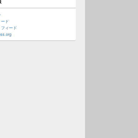
報
ン
ィード
トフィード
ss.org