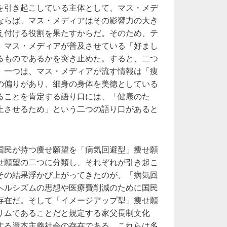
を引き起こしている主体として、マス・メデ
ならば、マス・メディアはその影響力の大き
え付ける役割を果たすからだ。そのため、テ
、マス・メディアが普及させている「好まし
るものであるかを突き止めた。すると、二つ
。一つは、マス・メディアが流す情報は「痩
の偏りがあり、細身の身体を美徳としている
ることを肯定する語り口には、「健康のた
上させるため」という二つの語り口があると
国民が持つ痩せ願望を「病気回避型」痩せ願
せ願望の二つに分類し、それぞれが引き起こ
その結果浮かび上がってきたのが、「病気回
ヘルシズムの思想や医療費削減のために国民
存在だ。そして「イメージアップ型」痩せ願
リムであることだと規定する家父長制文化
する資本主義社会の存在である。これらは多