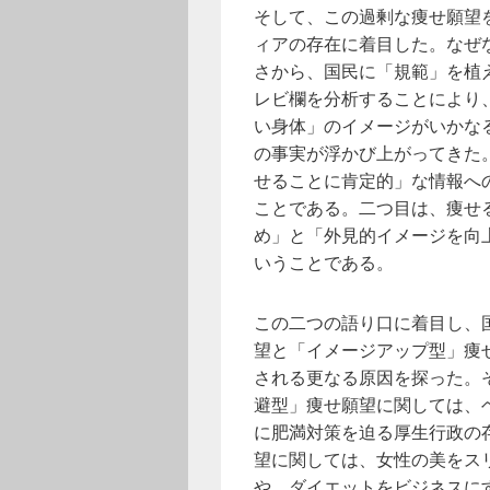
そして、この過剰な痩せ願望
ィアの存在に着目した。なぜ
さから、国民に「規範」を植
レビ欄を分析することにより
い身体」のイメージがいかな
の事実が浮かび上がってきた
せることに肯定的」な情報へ
ことである。二つ目は、痩せ
め」と「外見的イメージを向
いうことである。
この二つの語り口に着目し、
望と「イメージアップ型」痩
される更なる原因を探った。
避型」痩せ願望に関しては、
に肥満対策を迫る厚生行政の
望に関しては、女性の美をス
や、ダイエットをビジネスに