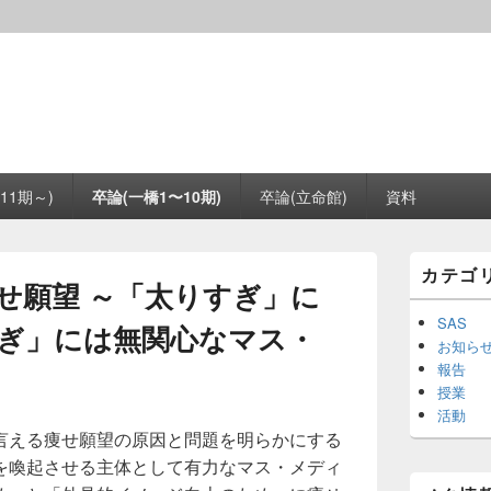
11期～)
卒論(一橋1〜10期)
卒論(立命館)
資料
メ
カテゴ
イ
せ願望 ～「太りすぎ」に
ン
サ
SAS
ぎ」には無関心なマス・
イ
お知ら
ド
報告
バ
授業
ー
活動
ウ
言える痩せ願望の原因と問題を明らかにする
ィ
ジ
を喚起させる主体として有力なマス・メディ
ェ