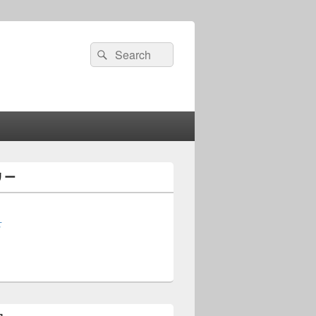
検
検
索:
索
リー
せ