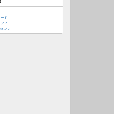
報
ン
ィード
トフィード
ss.org