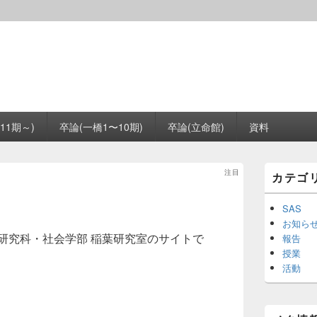
11期～)
卒論(一橋1〜10期)
卒論(立命館)
資料
メ
注目
カテゴ
イ
ン
サ
SAS
イ
お知ら
ド
研究科・社会学部 稲葉研究室のサイトで
報告
バ
授業
ー
活動
ウ
ィ
ジ
ェ