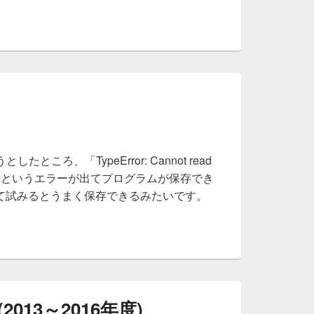
ところ、「TypeError: Cannot read
’ of null」というエラーが出てプログラムが保存でき
て試みるとうまく保存できるみたいです。
013～2016年度)