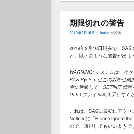
期限切れの警告
2019年2月16日
に
inaba
が投稿
2019年2月16日現在で、SAS O
と、以下のような警告が出ま
WARNING: システムは、今から
SAS System はこの以降
者に連絡して、SETINIT 情報を含む
Data) ファイルを入手してく
これは、SASに最初にアク
Noticesに「Please ignore the
ので、無視してもいいようで