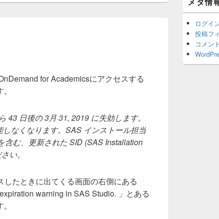
メタ情
ッ
ト
エ
ログイ
リ
投稿フ
ア
コメン
WordPre
nDemand for Academicsにアクセスする
す。
 43 日後の 3月 31, 2019 に失効します。
は機能しなくなります。SAS インストール担当
、更新された SID (SAS Installation
ださい。
セスしたときに出てくる画面の右側にある
 expiration warning in SAS Studio. 」とある
す。