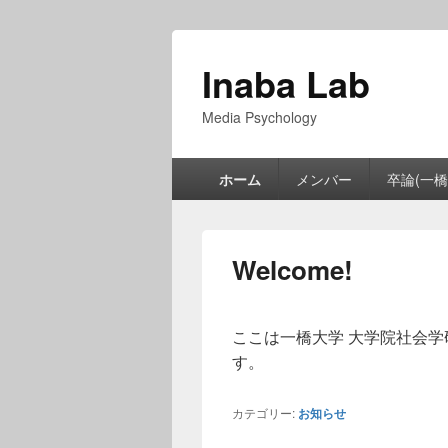
Inaba Lab
Media Psychology
メ
ホーム
メンバー
卒論(一橋
イ
ン
メ
ニ
Welcome!
ュ
ー
2010年8月11日
に
inaba
が投稿
ここは一橋大学 大学院社会学
す。
カテゴリー:
お知らせ