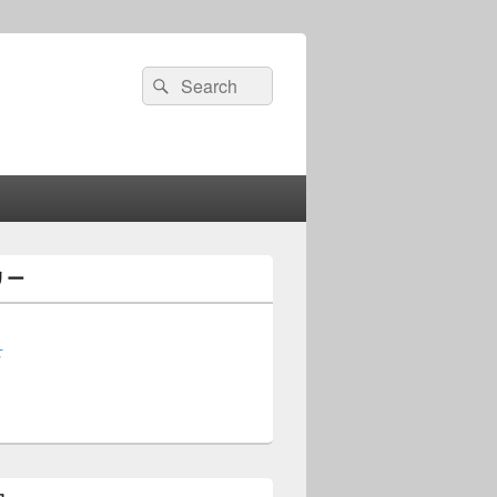
検
検
索:
索
リー
せ