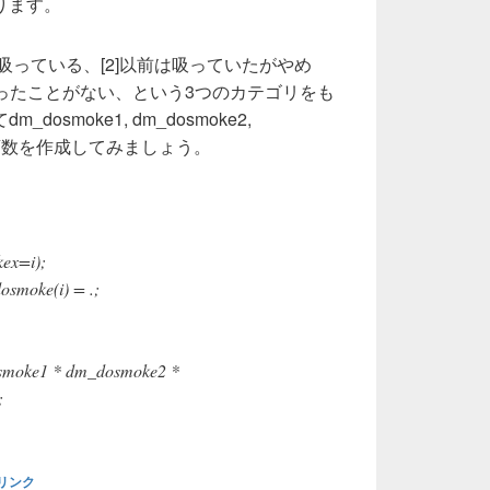
ります。
]現在吸っている、[2]以前は吸っていたがやめ
吸ったことがない、という3つのカテゴリをも
osmoke1, dm_dosmoke2,
ミー変数を作成してみましょう。
ex=i);
osmoke(i) = .;
osmoke1 * dm_dosmoke2 *
;
リンク