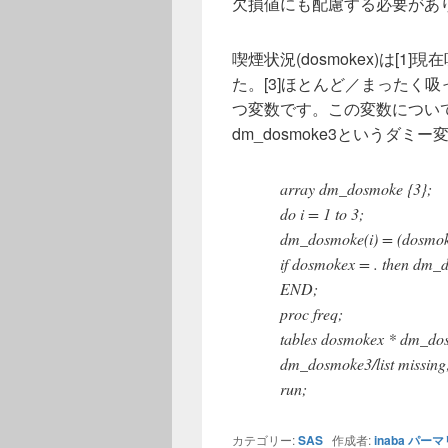
欠損値にも配慮する必要があ
喫煙状況(dosmokex)は[1
た。[3]ほとんど／まったく
つ変数です。この変数についてdm_d
dm_dosmoke3というダ
array dm_dosmoke {3};
do i = 1 to 3;
dm_dosmoke(i) = (dosmok
if dosmokex = . then dm_d
END;
proc freq;
tables dosmokex * dm_d
dm_dosmoke3/list missing
run;
カテゴリー:
SAS
作成者:
inaba
パーマ