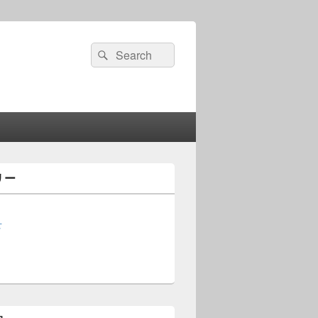
検
検
索:
索
リー
せ