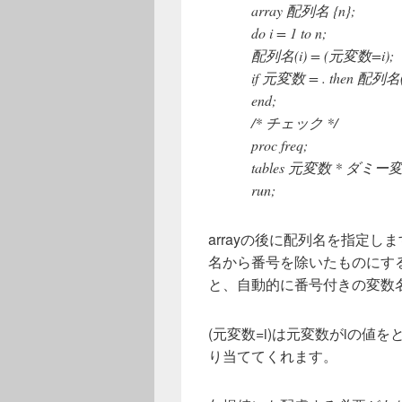
array 配列名 {n};
do i = 1 to n;
配列名(i) = (元変数=i);
if 元変数 = . then 配列名(i
end;
/* チェック */
proc freq;
tables 元変数 * ダミー変数1
run;
arrayの後に配列名を指定
名から番号を除いたものにす
と、自動的に番号付きの変数
(元変数=i)は元変数がiの値
り当ててくれます。