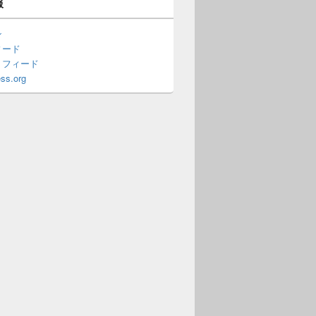
報
ン
ィード
トフィード
ss.org