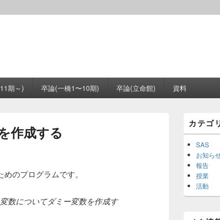
11期～)
卒論(一橋1〜10期)
卒論(立命館)
資料
メ
カテゴ
イ
数を作成する
ン
サ
SAS
イ
お知ら
ド
報告
バ
ためのプログラムです。
授業
ー
活動
ウ
ィ
持つ変数についてダミー変数を作成す
ジ
ェ