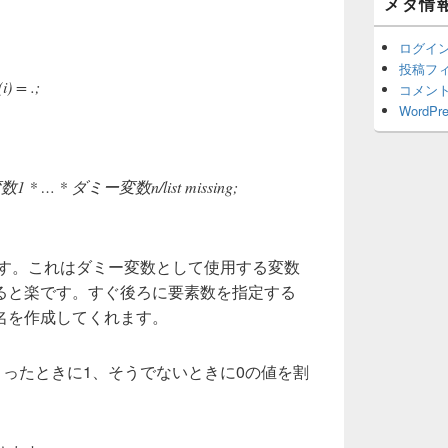
メタ情
ッ
ト
エ
ログイ
リ
投稿フ
ア
) = .;
コメン
WordPre
 * … * ダミー変数n/list missing;
します。これはダミー変数として使用する変数
ると楽です。すぐ後ろに要素数を指定する
名を作成してくれます。
をとったときに1、そうでないときに0の値を割