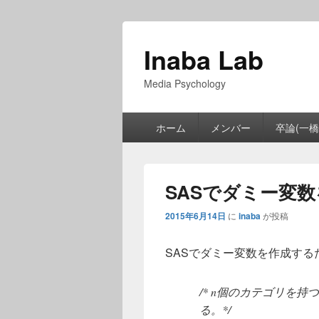
Inaba Lab
Media Psychology
メ
ホーム
メンバー
卒論(一橋
イ
ン
メ
ニ
SASでダミー変
ュ
ー
2015年6月14日
に
inaba
が投稿
SASでダミー変数を作成する
/* n個のカテゴリを
る。*/