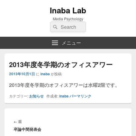
Inaba Lab
Media Psychology
検
検
索:
索
メニュー
2013年度冬学期のオフィスアワー
2013年10月1日
に
inaba
が投稿
2013年度冬学期のオフィスアワーは水曜2限です。
カテゴリー:
お知らせ
作成者:
inaba
パーマリンク
投
稿
前
←
前
ナ
卒論中間発表会
の
ビ