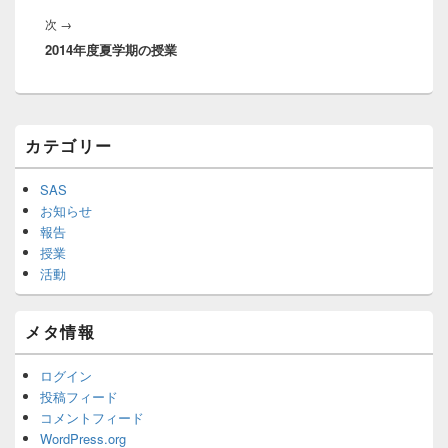
投
ゲ
次
次
→
稿:
ー
2014年度夏学期の授業
の
シ
投
ョ
稿:
ン
メ
カテゴリー
イ
ン
サ
SAS
イ
お知らせ
ド
報告
バ
授業
ー
活動
ウ
ィ
ジ
メタ情報
ェ
ッ
ト
ログイン
エ
投稿フィード
リ
コメントフィード
ア
WordPress.org