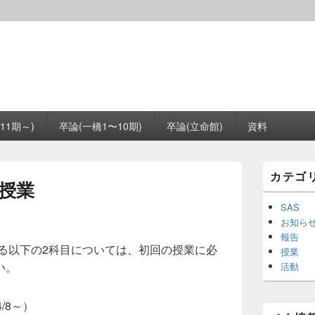
11期～)
卒論(一橋1〜10期)
卒論(立命館)
資料
メ
カテゴ
イ
の授業
ン
サ
SAS
イ
お知ら
ド
報告
バ
する以下の2科目については、初回の授業に必
授業
ー
い。
活動
ウ
ィ
ジ
/8～）
ェ