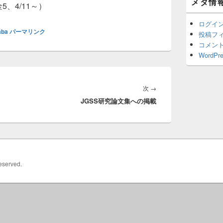
メタ情
ッ
、4/11～）
ト
エ
ログイ
リ
aba
パーマリンク
投稿フ
ア
コメン
WordPre
次
次
→
JGSS研究論文集への掲載
の
投
稿:
Reserved.