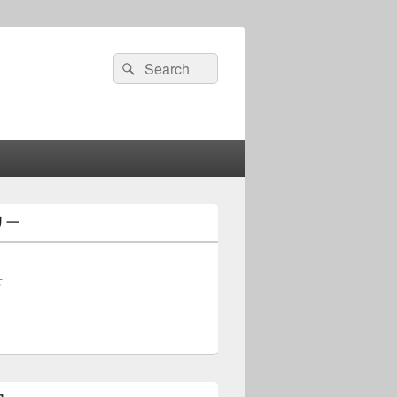
検
検
索:
索
リー
せ