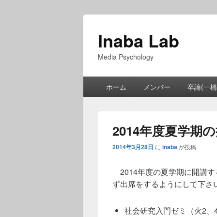
Inaba Lab
Media Psychology
メ
ホーム
メンバー
卒論(一橋
イ
ン
メ
ニ
2014年度夏学期
ュ
ー
2014年3月28日
に
inaba
が投稿
2014年度の夏学期に開講
ず出席をするようにして下さ
社会研究入門ゼミ（火2、4