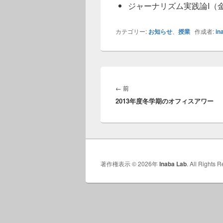
ジャーナリズム実践論I（金5
カテゴリー:
お知らせ
、
授業
作成者:
in
投
稿
前
←
前
ナ
2013年度冬学期のオフィスアワー
の
ビ
投
ゲ
稿:
ー
シ
ョ
ン
著作権表示 © 2026年
Inaba Lab
. All Rights 